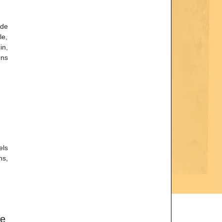
 de
le,
in,
ons
els
ns,
ue