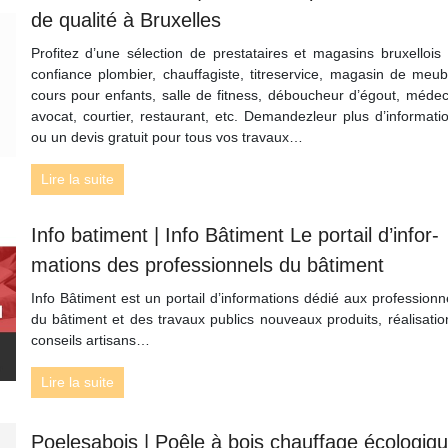
de qualité à Bruxelles
Profitez d’une sélection de prestataires et magasins bruxellois
confiance plombier, chauffagiste, titreservice, magasin de meub
cours pour enfants, salle de fitness, déboucheur d’égout, médec
avocat, courtier, restaurant, etc. Demandezleur plus d’informati
ou un devis gratuit pour tous vos travaux…
Lire la suite
Info batiment | Info Bâtiment Le portail d’infor­
ma­tions des profes­sion­nels du bâtiment
Info Bâtiment est un portail d’informations dédié aux professionn
du bâtiment et des travaux publics nouveaux produits, réalisatio
conseils artisans…
Lire la suite
Poelesabois | Poêle à bois chauffage écologiq