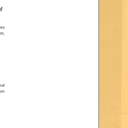
f
les
nt,
ral
ion