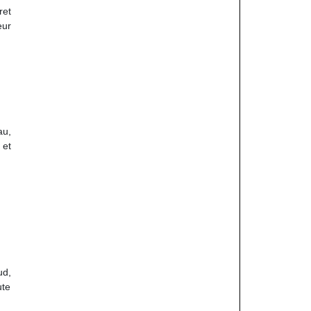
ret
eur
au,
 et
ud,
ute