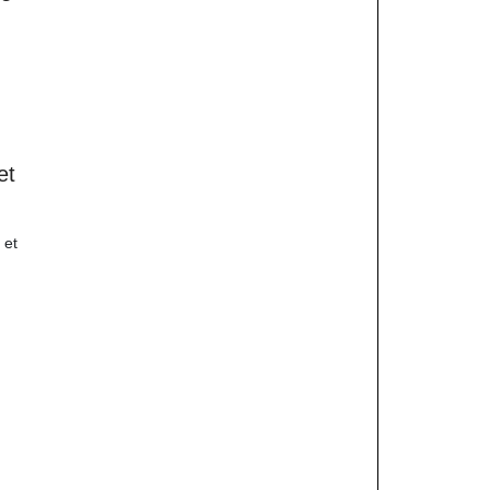
et
 et